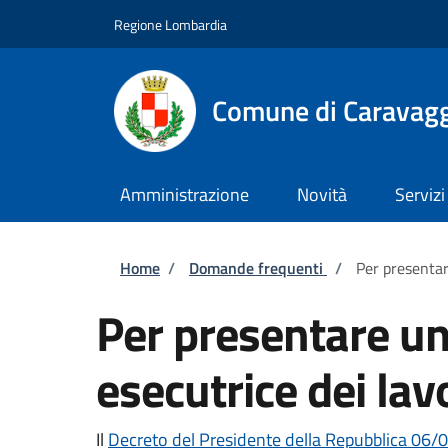
Salta al contenuto principale
Skip to footer content
Regione Lombardia
Comune di Caravag
Amministrazione
Novità
Servizi
Briciole di pane
Home
/
Domande frequenti
/
Per presentar
Per presentare un
esecutrice dei lav
Il
Decreto del Presidente della Repubblica 06/06