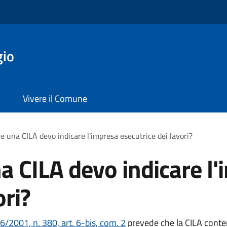
gio
Vivere il Comune
e una CILA devo indicare l'impresa esecutrice dei lavori?
a CILA devo indicare l
ori?
/2001, n. 380, art. 6-bis, com. 2
prevede che la CILA conteng