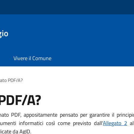
gio
Vivere il Comune
mato PDF/A?
 PDF/A?
o PDF, appositamente pensato per garantire il principio d
menti informatici così come previsto dall'
Allegato 2
al
icate da AgID.