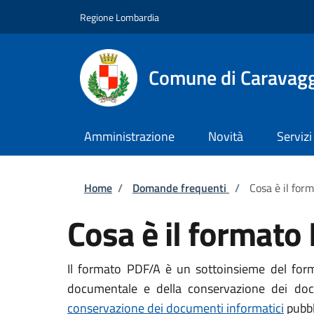
Salta al contenuto principale
Skip to footer content
Regione Lombardia
Comune di Caravag
Amministrazione
Novità
Servizi
Briciole di pane
Home
/
Domande frequenti
/
Cosa è il for
Cosa è il formato
Il formato PDF/A è un sottoinsieme del format
documentale e della conservazione dei docu
conservazione dei documenti informatici
pubbl