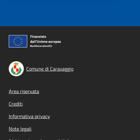
Comune di Caravaggio
Footer menu
Area riservata
Crediti
Informativa privacy
Note legali