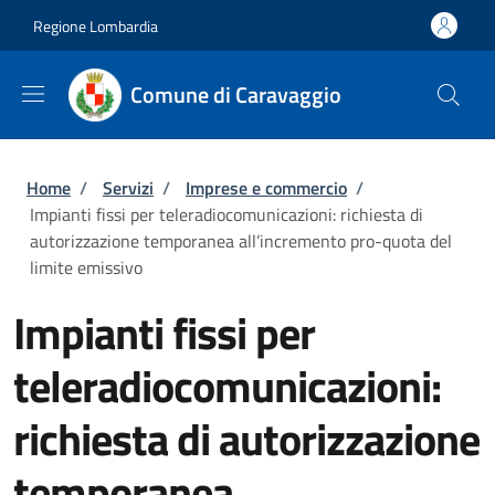
Salta al contenuto principale
Skip to footer content
Regione Lombardia
Comune di Caravaggio
Briciole di pane
Home
/
Servizi
/
Imprese e commercio
/
Impianti fissi per teleradiocomunicazioni: richiesta di
autorizzazione temporanea all’incremento pro-quota del
limite emissivo
Impianti fissi per
teleradiocomunicazioni:
richiesta di autorizzazione
temporanea