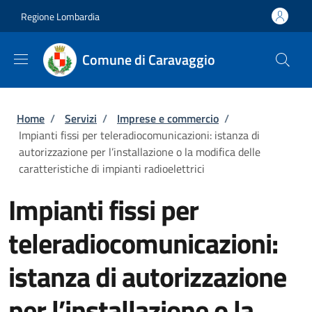
Salta al contenuto principale
Skip to footer content
Regione Lombardia
Comune di Caravaggio
Briciole di pane
Home
/
Servizi
/
Imprese e commercio
/
Impianti fissi per teleradiocomunicazioni: istanza di
autorizzazione per l’installazione o la modifica delle
caratteristiche di impianti radioelettrici
Impianti fissi per
teleradiocomunicazioni:
istanza di autorizzazione
per l’installazione o la