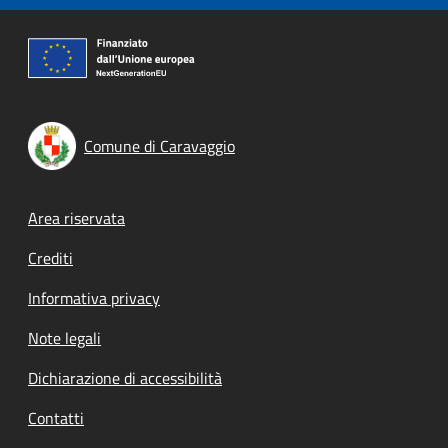
Comune di Caravaggio
Footer menu
Area riservata
Crediti
Informativa privacy
Note legali
Dichiarazione di accessibilità
Contatti