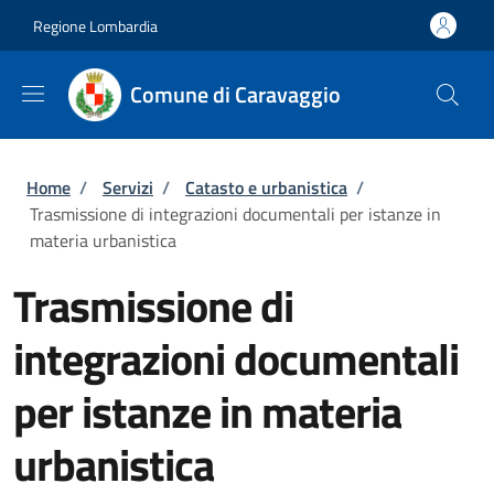
Salta al contenuto principale
Skip to footer content
Regione Lombardia
Comune di Caravaggio
Briciole di pane
Home
/
Servizi
/
Catasto e urbanistica
/
Trasmissione di integrazioni documentali per istanze in
materia urbanistica
Trasmissione di
integrazioni documentali
per istanze in materia
urbanistica