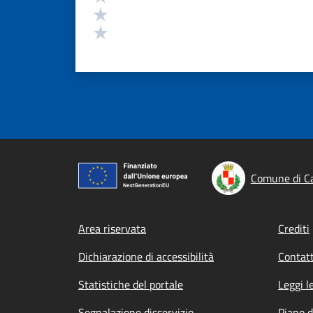
Valuta 2 stelle su 5
Valuta 1 stelle su 5
Comune di C
Footer menu
Area riservata
Crediti
Dichiarazione di accessibilità
Contatt
Statistiche del portale
Leggi l
Segnalazione disservizio
Piano d