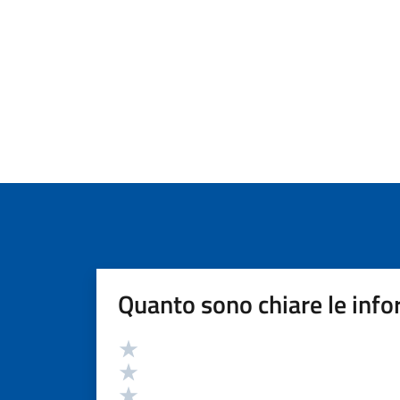
Quanto sono chiare le info
Valutazione
Valuta 5 stelle su 5
Valuta 4 stelle su 5
Valuta 3 stelle su 5