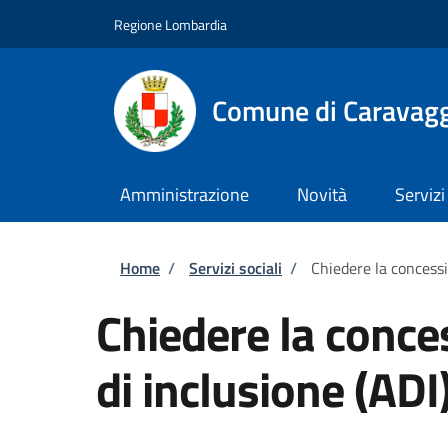
Salta al contenuto principale
Skip to footer content
Regione Lombardia
Comune di Caravag
Amministrazione
Novità
Servizi
Briciole di pane
Home
/
Servizi sociali
/
Chiedere la concessi
Chiedere la conce
di inclusione (ADI