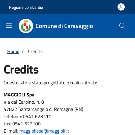
Salta al contenuto principale
Skip to footer content
Regione Lombardia
Comune di Caravaggio
Briciole di pane
Home
/
Credits
Credits
Questo sito è stato progettato e realizzato da:
MAGGIOLI Spa
Via del Carpino, n. 8
47822 Santarcangelo di Romagna (RN)
Telefono: 0541 628111
Fax: 0541 622100
E-mail:
maggiolispa@maggioli.it