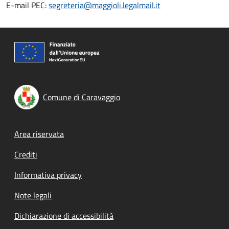
E-mail PEC:
segreteria@maggioli.legalmail.it
Comune di Caravaggio
Footer menu
Area riservata
Crediti
Informativa privacy
Note legali
Dichiarazione di accessibilità