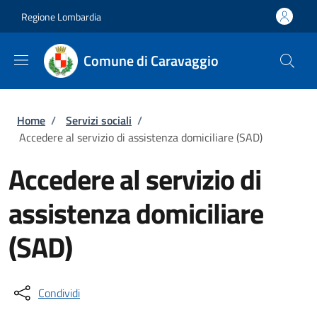
Salta al contenuto principale
Skip to footer content
Regione Lombardia
Comune di Caravaggio
Briciole di pane
Home
/
Servizi sociali
/
Accedere al servizio di assistenza domiciliare (SAD)
Accedere al servizio di
assistenza domiciliare
(SAD)
Condividi