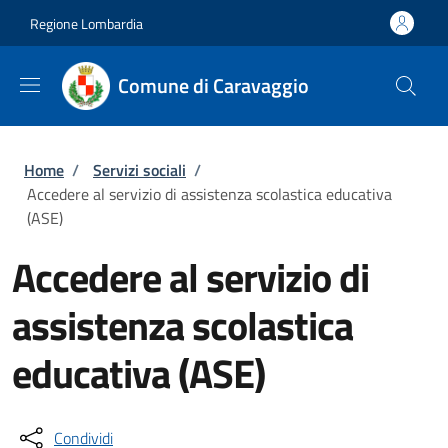
Salta al contenuto principale
Skip to footer content
Regione Lombardia
Comune di Caravaggio
Briciole di pane
Home
/
Servizi sociali
/
Accedere al servizio di assistenza scolastica educativa
(ASE)
Accedere al servizio di
assistenza scolastica
educativa (ASE)
Condividi