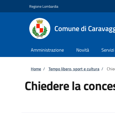
Salta al contenuto principale
Skip to footer content
Regione Lombardia
Comune di Caravag
Amministrazione
Novità
Servizi
Briciole di pane
Home
/
Tempo libero, sport e cultura
/
Chie
Chiedere la conce