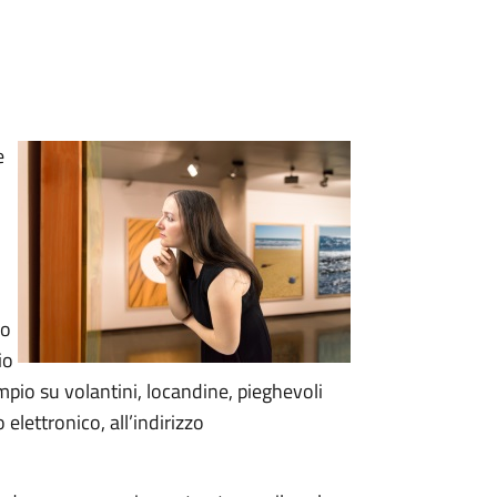
e
no
io
mpio su volantini, locandine, pieghevoli
lettronico, all’indirizzo