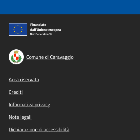
Comune di Caravaggio
Footer menu
Area riservata
Crediti
Informativa privacy
Note legali
Dichiarazione di accessibilità