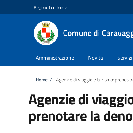
Salta al contenuto principale
Skip to footer content
Regione Lombardia
Comune di Caravag
Amministrazione
Novità
Servizi
Briciole di pane
Home
/
Agenzie di viaggio e turismo: prenota
Agenzie di viaggio
prenotare la den