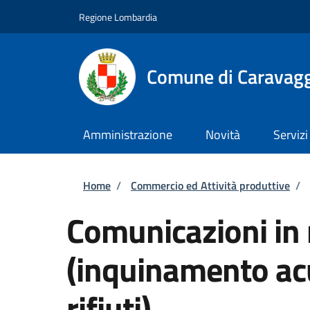
Salta al contenuto principale
Skip to footer content
Regione Lombardia
Comune di Caravag
Amministrazione
Novità
Servizi
Briciole di pane
Home
/
Commercio ed Attività produttive
/
Comunicazioni in
(inquinamento acu
rifiuti)