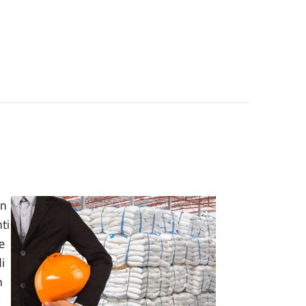
on
ti
e
i
n