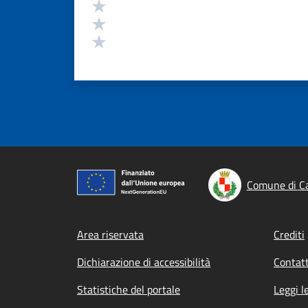
Valuta 3 stelle su 5
Valuta 2 stelle su 5
Valuta 1 stelle su 5
Comune di C
Footer menu
Area riservata
Crediti
Dichiarazione di accessibilità
Contatt
Statistiche del portale
Leggi l