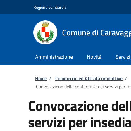
Salta al contenuto principale
Skip to footer content
Regione Lombardia
Comune di Caravag
Amministrazione
Novità
Servizi
Briciole di pane
Home
/
Commercio ed Attività produttive
/
Convocazione della conferenza dei servizi per ins
Convocazione dell
servizi per insedi