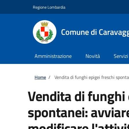
Salta al contenuto principale
Skip to footer content
Regione Lombardia
Comune di Caravag
Amministrazione
Novità
Servizi
Briciole di pane
Home
/
Vendita di funghi epigei freschi spontan
Vendita di funghi 
spontanei: avviare
modificare l'attivi