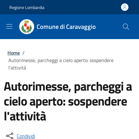
Salta al contenuto principale
Skip to footer content
Regione Lombardia
Comune di Caravaggio
Briciole di pane
Home
/
Autorimesse, parcheggi a cielo aperto: sospendere
l'attività
Autorimesse, parcheggi a
cielo aperto: sospendere
l'attività
Condividi