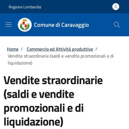
Salta al contenuto principale
Skip to footer content
Regione Lombardia
Comune di Caravaggio
Briciole di pane
Home
/
Commercio ed Attività produttive
/
Vendite straordinarie (saldi e vendite promozionali e di
liquidazione)
Vendite straordinarie
(saldi e vendite
promozionali e di
liquidazione)