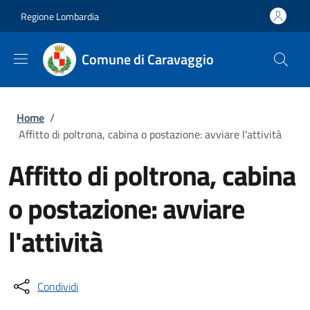
Salta al contenuto principale
Skip to footer content
Regione Lombardia
Comune di Caravaggio
Briciole di pane
Home
/
Affitto di poltrona, cabina o postazione: avviare l'attività
Affitto di poltrona, cabina
o postazione: avviare
l'attività
Condividi