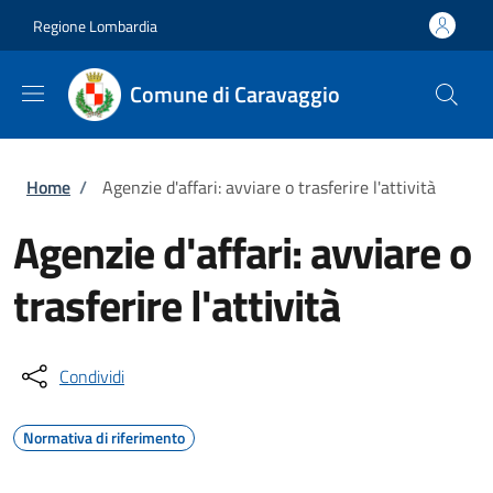
Salta al contenuto principale
Skip to footer content
Regione Lombardia
Comune di Caravaggio
Briciole di pane
Home
/
Agenzie d'affari: avviare o trasferire l'attività
Agenzie d'affari: avviare o
trasferire l'attività
Condividi
Normativa di riferimento