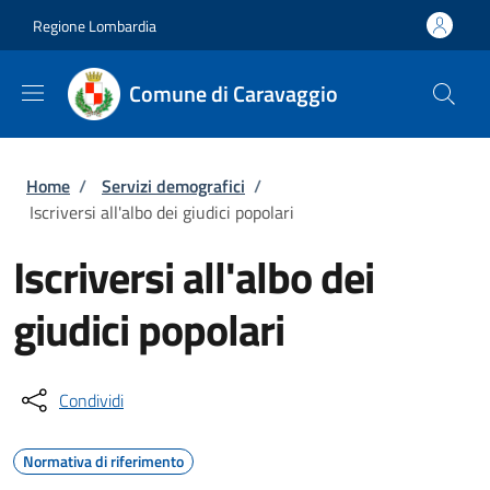
Salta al contenuto principale
Skip to footer content
Regione Lombardia
Comune di Caravaggio
Briciole di pane
Home
/
Servizi demografici
/
Iscriversi all'albo dei giudici popolari
Iscriversi all'albo dei
giudici popolari
Condividi
Normativa di riferimento