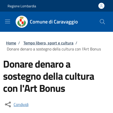
Salta al contenuto principale
Skip to footer content
Regione Lombardia
Comune di Caravaggio
Briciole di pane
Home
/
Tempo libero, sport e cultura
/
Donare denaro a sostegno della cultura con l'Art Bonus
Donare denaro a
sostegno della cultura
con l'Art Bonus
Condividi