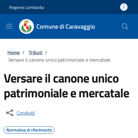
Salta al contenuto principale
Skip to footer content
Regione Lombardia
Comune di Caravaggio
Briciole di pane
Home
/
Tributi
/
Versare il canone unico patrimoniale e mercatale
Versare il canone unico
patrimoniale e mercatale
Condividi
Normativa di riferimento