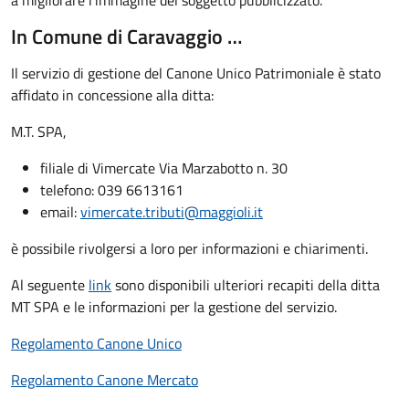
a migliorare l’immagine del soggetto pubblicizzato.
In Comune di Caravaggio …
Il servizio di gestione del Canone Unico Patrimoniale è stato
affidato in concessione alla ditta:
M.T. SPA,
filiale di Vimercate Via Marzabotto n. 30
telefono: 039 6613161
email:
vimercate.tributi@maggioli.it
è possibile rivolgersi a loro per informazioni e chiarimenti.
Al seguente
link
sono disponibili ulteriori recapiti della ditta
MT SPA e le informazioni per la gestione del servizio.
Regolamento Canone Unico
Regolamento Canone Mercato