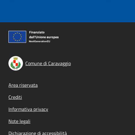
Comune di Caravaggio
Footer menu
Area riservata
Crediti
Informativa privacy
Note legali
Dichiarazione di accessibilità