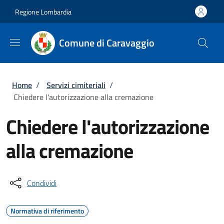
Salta al contenuto principale
Skip to footer content
Regione Lombardia
Comune di Caravaggio
Briciole di pane
Home
/
Servizi cimiteriali
/
Chiedere l'autorizzazione alla cremazione
Chiedere l'autorizzazione
alla cremazione
Condividi
Normativa di riferimento