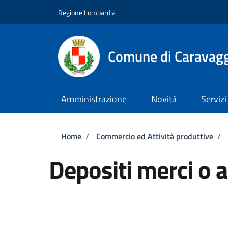
Salta al contenuto principale
Skip to footer content
Regione Lombardia
Comune di Caravag
Amministrazione
Novità
Servizi
Briciole di pane
Home
/
Commercio ed Attività produttive
/
Depositi merci o 