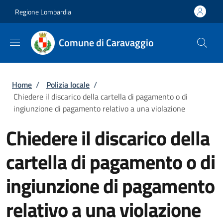
Salta al contenuto principale
Skip to footer content
Regione Lombardia
Comune di Caravaggio
Briciole di pane
Home
/
Polizia locale
/
Chiedere il discarico della cartella di pagamento o di
ingiunzione di pagamento relativo a una violazione
Chiedere il discarico della
cartella di pagamento o di
ingiunzione di pagamento
relativo a una violazione