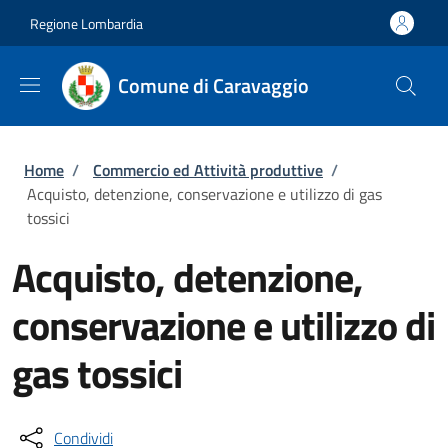
Salta al contenuto principale
Skip to footer content
Regione Lombardia
Comune di Caravaggio
Briciole di pane
Home
/
Commercio ed Attività produttive
/
Acquisto, detenzione, conservazione e utilizzo di gas
tossici
Acquisto, detenzione,
conservazione e utilizzo di
gas tossici
Condividi