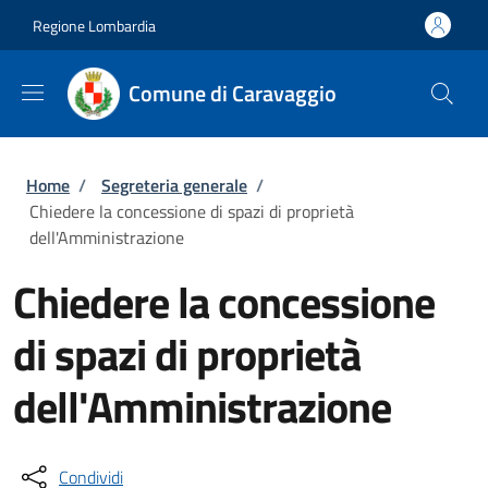
Salta al contenuto principale
Skip to footer content
Regione Lombardia
Comune di Caravaggio
Briciole di pane
Home
/
Segreteria generale
/
Chiedere la concessione di spazi di proprietà
dell'Amministrazione
Chiedere la concessione
di spazi di proprietà
dell'Amministrazione
Condividi