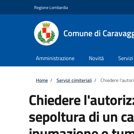
Salta al contenuto principale
Skip to footer content
Regione Lombardia
Comune di Caravag
Amministrazione
Novità
Servizi
Briciole di pane
Home
/
Servizi cimiteriali
/
Chiedere l'autor
Chiedere l'autoriz
sepoltura di un c
inumazione o tum