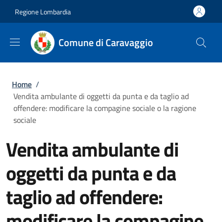
Salta al contenuto principale
Skip to footer content
Regione Lombardia
Comune di Caravaggio
Briciole di pane
Home
/
Vendita ambulante di oggetti da punta e da taglio ad
offendere: modificare la compagine sociale o la ragione
sociale
Vendita ambulante di
oggetti da punta e da
taglio ad offendere:
modificare la compagine