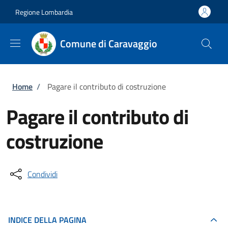
Salta al contenuto principale
Skip to footer content
Regione Lombardia
Comune di Caravaggio
Briciole di pane
Home
/
Pagare il contributo di costruzione
Pagare il contributo di
costruzione
Condividi
INDICE DELLA PAGINA