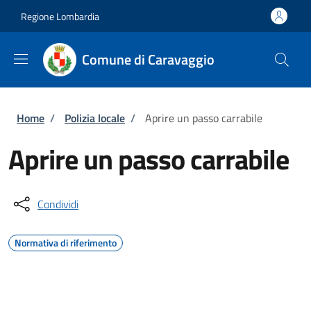
Salta al contenuto principale
Skip to footer content
Regione Lombardia
Comune di Caravaggio
Briciole di pane
Home
/
Polizia locale
/
Aprire un passo carrabile
Aprire un passo carrabile
Condividi
Normativa di riferimento