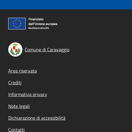
Comune di Caravaggio
Footer menu
Area riservata
Crediti
Informativa privacy
Note legali
Dichiarazione di accessibilità
Contatti