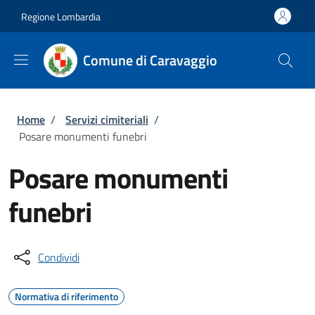
Salta al contenuto principale
Skip to footer content
Regione Lombardia
Comune di Caravaggio
Briciole di pane
Home
/
Servizi cimiteriali
/
Posare monumenti funebri
Posare monumenti
funebri
Condividi
Normativa di riferimento