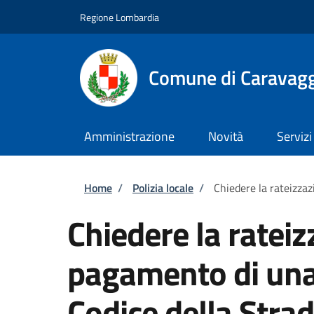
Salta al contenuto principale
Skip to footer content
Regione Lombardia
Comune di Caravag
Amministrazione
Novità
Servizi
Briciole di pane
Home
/
Polizia locale
/
Chiedere la rateizzaz
Chiedere la rateiz
pagamento di una 
Codice della Stra