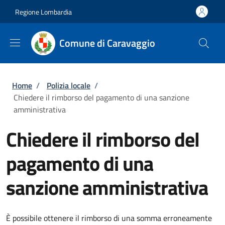
Salta al contenuto principale
Skip to footer content
Regione Lombardia
Comune di Caravaggio
Briciole di pane
Home
/
Polizia locale
/
Chiedere il rimborso del pagamento di una sanzione
amministrativa
Chiedere il rimborso del
pagamento di una
sanzione amministrativa
È possibile ottenere il rimborso di una somma erroneamente