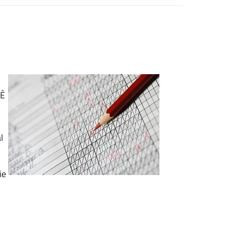
 È
l
ie