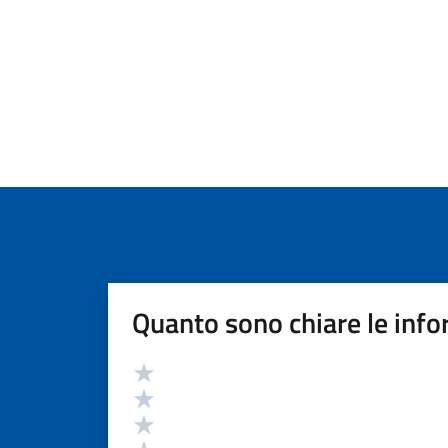
Quanto sono chiare le info
Valutazione
Valuta 5 stelle su 5
Valuta 4 stelle su 5
Valuta 3 stelle su 5