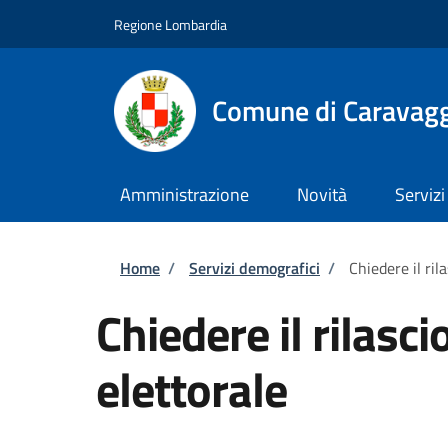
Salta al contenuto principale
Skip to footer content
Regione Lombardia
Comune di Caravag
Amministrazione
Novità
Servizi
Briciole di pane
Home
/
Servizi demografici
/
Chiedere il ril
Chiedere il rilasci
elettorale