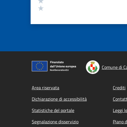
Valuta 2 stelle su 5
Valuta 1 stelle su 5
Comune di C
Footer menu
Area riservata
Crediti
Dichiarazione di accessibilità
Contatt
Statistiche del portale
Leggi l
Segnalazione disservizio
Piano d