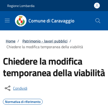
Salta al contenuto principale
Skip to footer content
Regione Lombardia
Comune di Caravaggio
Briciole di pane
Home
/
Patrimonio - lavori pubblici
/
Chiedere la modifica temporanea della viabilità
Chiedere la modifica
temporanea della viabilità
Condividi
Normativa di riferimento