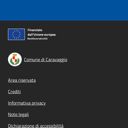
Comune di Caravaggio
Footer menu
Area riservata
Crediti
Informativa privacy
Note legali
Dichiarazione di accessibilità