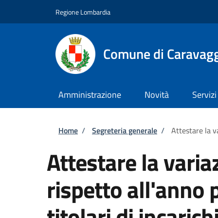
Salta al contenuto principale
Skip to footer content
Regione Lombardia
Comune di Caravag
Amministrazione
Novità
Servizi
Briciole di pane
Home
/
Segreteria generale
/
Attestare la v
Attestare la vari
rispetto all'anno 
titolari di incarich