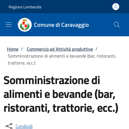
Salta al contenuto principale
Skip to footer content
Regione Lombardia
Comune di Caravaggio
Briciole di pane
Home
/
Commercio ed Attività produttive
/
Somministrazione di alimenti e bevande (bar, ristoranti,
trattorie, ecc.)
Somministrazione di
alimenti e bevande (bar,
ristoranti, trattorie, ecc.)
Condividi