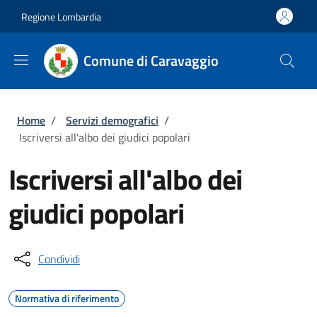
Salta al contenuto principale
Skip to footer content
Regione Lombardia
Comune di Caravaggio
Briciole di pane
Home
/
Servizi demografici
/
Iscriversi all'albo dei giudici popolari
Iscriversi all'albo dei
giudici popolari
Condividi
Normativa di riferimento