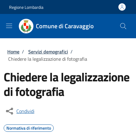
Salta al contenuto principale
Skip to footer content
Regione Lombardia
Comune di Caravaggio
Briciole di pane
Home
/
Servizi demografici
/
Chiedere la legalizzazione di fotografia
Chiedere la legalizzazione
di fotografia
Condividi
Normativa di riferimento