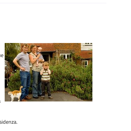
ue
a
sidenza.