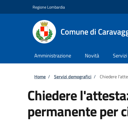
Salta al contenuto principale
Skip to footer content
Regione Lombardia
Comune di Caravag
Amministrazione
Novità
Servizi
Briciole di pane
Home
/
Servizi demografici
/
Chiedere l'att
Chiedere l'attest
permanente per ci