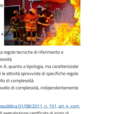
te
 e
a regole tecniche di riferimento e
lessità
in A, quanto a tipologia, ma caratterizzate
le attività sprovviste di specifiche regole
llo di complessità
 livello di complessità, indipendentemente
epubblica 01/08/2011, n. 151, art. 4, com.
di segnalazione certificata di inizio di