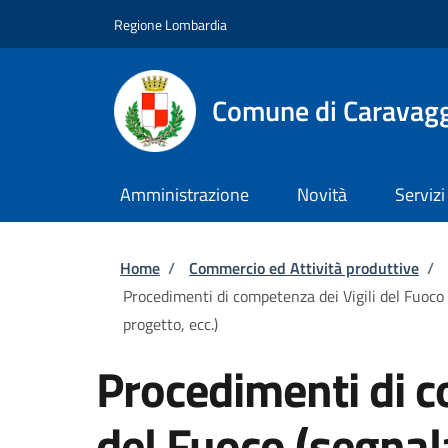
Salta al contenuto principale
Skip to footer content
Regione Lombardia
Comune di Caravag
Amministrazione
Novità
Servizi
Briciole di pane
Home
/
Commercio ed Attività produttive
/
Procedimenti di competenza dei Vigili del Fuoco (
progetto, ecc.)
Procedimenti di c
del Fuoco (segnala