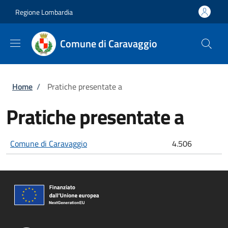
Salta al contenuto principale
Skip to footer content
Regione Lombardia
Comune di Caravaggio
Briciole di pane
Home
/
Pratiche presentate a
Pratiche presentate a
Comune di Caravaggio
4.506