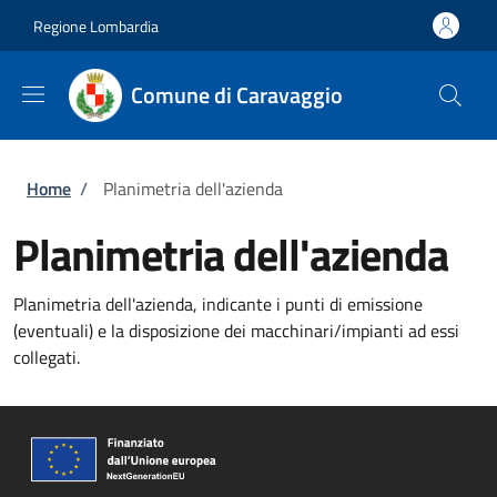
Salta al contenuto principale
Skip to footer content
Regione Lombardia
Comune di Caravaggio
Briciole di pane
Home
/
Planimetria dell'azienda
Planimetria dell'azienda
Planimetria dell'azienda, indicante i punti di emissione
(eventuali) e la disposizione dei macchinari/impianti ad essi
collegati.