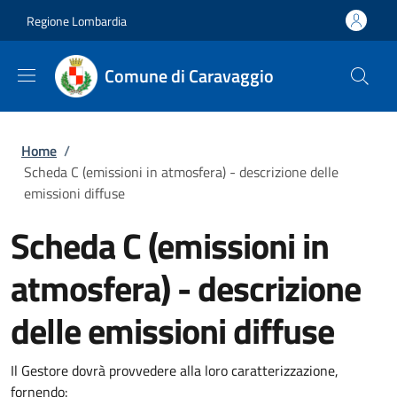
Salta al contenuto principale
Skip to footer content
Regione Lombardia
Comune di Caravaggio
Briciole di pane
Home
/
Scheda C (emissioni in atmosfera) - descrizione delle
emissioni diffuse
Scheda C (emissioni in
atmosfera) - descrizione
delle emissioni diffuse
Il Gestore dovrà provvedere alla loro caratterizzazione,
fornendo: