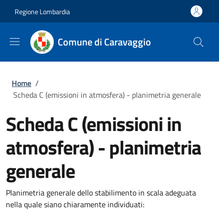
Salta al contenuto principale
Skip to footer content
Regione Lombardia
Comune di Caravaggio
Briciole di pane
Home
/
Scheda C (emissioni in atmosfera) - planimetria generale
Scheda C (emissioni in
atmosfera) - planimetria
generale
Planimetria generale dello stabilimento in scala adeguata
nella quale siano chiaramente individuati: