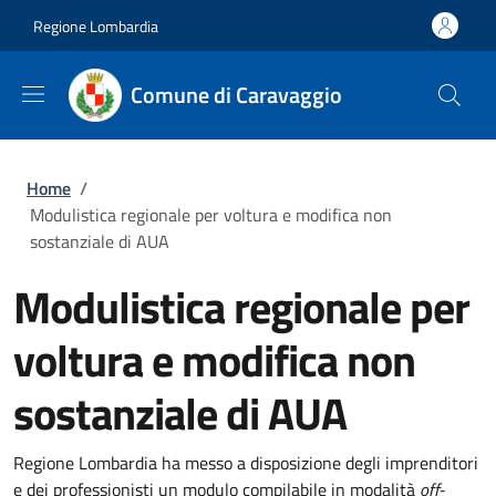
Salta al contenuto principale
Skip to footer content
Regione Lombardia
Comune di Caravaggio
Briciole di pane
Home
/
Modulistica regionale per voltura e modifica non
sostanziale di AUA
Modulistica regionale per
voltura e modifica non
sostanziale di AUA
Regione Lombardia ha messo a disposizione degli imprenditori
e dei professionisti un modulo compilabile in modalità
off-