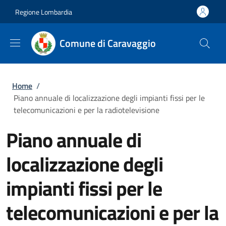
Salta al contenuto principale
Skip to footer content
Regione Lombardia
Comune di Caravaggio
Briciole di pane
Home
/
Piano annuale di localizzazione degli impianti fissi per le
telecomunicazioni e per la radiotelevisione
Piano annuale di
localizzazione degli
impianti fissi per le
telecomunicazioni e per la